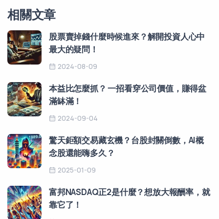
相關文章
股票賣掉錢什麼時候進來？解開投資人心中
最大的疑問！
2024-08-09
本益比怎麼抓？ 一招看穿公司價值，賺得盆
滿缽滿！
2024-09-04
驚天鉅額交易藏玄機？台股封關倒數，AI概
念股還能嗨多久？
2025-01-09
富邦NASDAQ正2是什麼？想放大報酬率，就
靠它了！