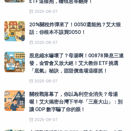
ETF 這樣抱，穩領息等翻身！
2025-08-07
20%關稅炸彈來了！0050還能抱？艾大狠
話：你根本不該買0050！
2025-08-07
股息縮水嚇壞了？母湯啊！00878 降息三連
發，金管會又放大絕！艾大教你 ETF 挑選
「底氣」秘訣，甜甜價進場這樣抓！
2025-08-07
關稅戰落幕了，你以為利空全消失？母湯
喔！艾大揭密台灣下半年「三座大山」：別
讓 GDP 數字騙了你的眼！
2025-08-07