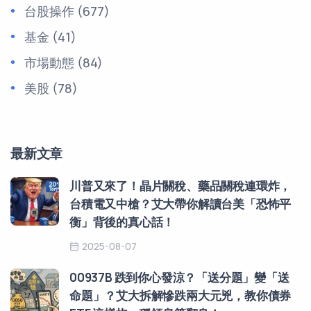
台股操作
(677)
基金
(41)
市場動態
(84)
美股
(78)
最新文章
川普又來了！晶片關稅、藥品關稅連環炸，
台積電又中槍？艾大帶你解讀台美「恐怖平
衡」背後的真心話！
2025-08-07
00937B 跌到你心發涼？「送分題」變「送
命題」？艾大拆解慘跌兩大元兇，教你債券