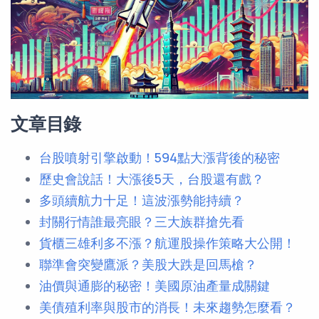
文章目錄
台股噴射引擎啟動！594點大漲背後的秘密
歷史會說話！大漲後5天，台股還有戲？
多頭續航力十足！這波漲勢能持續？
封關行情誰最亮眼？三大族群搶先看
貨櫃三雄利多不漲？航運股操作策略大公開！
聯準會突變鷹派？美股大跌是回馬槍？
油價與通膨的秘密！美國原油產量成關鍵
美債殖利率與股市的消長！未來趨勢怎麼看？