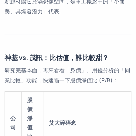
新題材讓它充滿想像空間，是軍工概念中的「小而
美、具爆發潛力」代表。
神基 vs. 茂訊：比估值，誰比較甜？
研究完基本面，再來看看「身價」。用優分析的「同
業比較」功能，快速瞄一下股價淨值比 (P/B)：
股
價
公
淨
艾大碎碎念
司
值