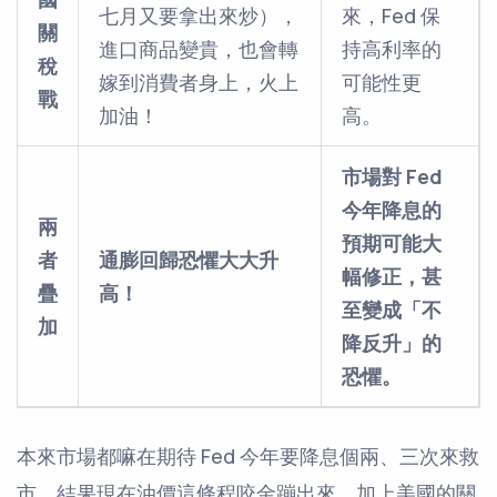
七月又要拿出來炒），
來，Fed 保
關
進口商品變貴，也會轉
持高利率的
稅
嫁到消費者身上，火上
可能性更
戰
加油！
高。
市場對 Fed
今年降息的
兩
預期可能大
者
通膨回歸恐懼大大升
幅修正，甚
疊
高！
至變成「不
加
降反升」的
恐懼。
本來市場都嘛在期待 Fed 今年要降息個兩、三次來救
市，結果現在油價這條程咬金蹦出來，加上美國的關