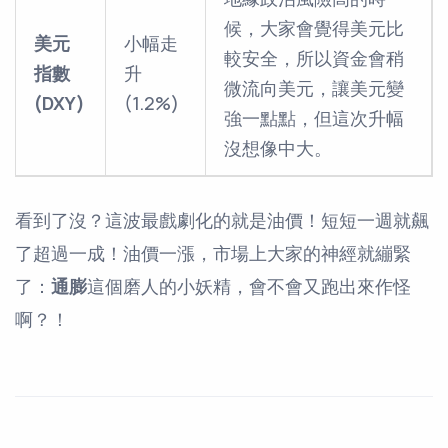
候，大家會覺得美元比
美元
小幅走
較安全，所以資金會稍
指數
升
微流向美元，讓美元變
(DXY)
(1.2%)
強一點點，但這次升幅
沒想像中大。
看到了沒？這波最戲劇化的就是油價！短短一週就飆
了超過一成！油價一漲，市場上大家的神經就繃緊
了：
通膨
這個磨人的小妖精，會不會又跑出來作怪
啊？！