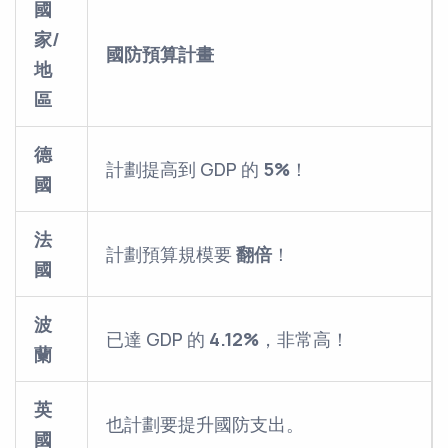
國
家/
國防預算計畫
地
區
德
計劃提高到 GDP 的
5%
！
國
法
計劃預算規模要
翻倍
！
國
波
已達 GDP 的
4.12%
，非常高！
蘭
英
也計劃要提升國防支出。
國