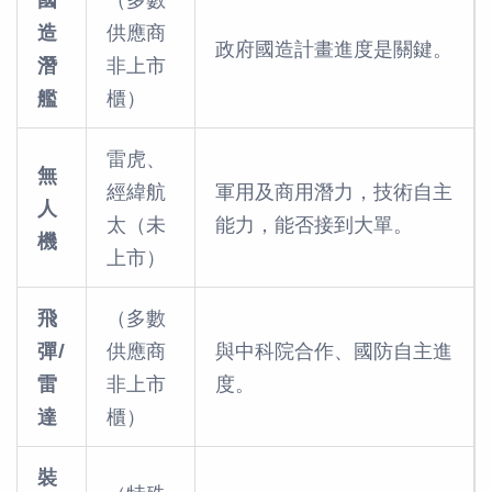
造
供應商
政府國造計畫進度是關鍵。
潛
非上市
艦
櫃）
雷虎、
無
經緯航
軍用及商用潛力，技術自主
人
太（未
能力，能否接到大單。
機
上市）
飛
（多數
彈/
供應商
與中科院合作、國防自主進
雷
非上市
度。
達
櫃）
裝