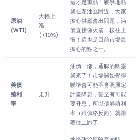
這才是重點！戰爭地點
就在產油區附近，大家
大幅上
原油
擔心供應會出問題，油
漲
(WTI)
價直接像火箭一樣往上
(>10%)
衝！這也是目前市場最
擔心的點之一。
油價一漲，通膨的幽靈
就來了！市場開始覺得
美債
聯準會可能不會照原定
殖利
走升
計畫降息，甚至有可能
率
要升息，所以債券殖利
率（跟價格反向）就跟
著往上跑了。
地緣政治風險高的時