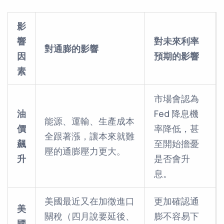
影
響
對未來利率
對通膨的影響
因
預期的影響
素
市場會認為
油
Fed 降息機
能源、運輸、生產成本
價
率降低，甚
全跟著漲，讓本來就難
飆
至開始擔憂
壓的通膨壓力更大。
升
是否會升
息。
美國最近又在加徵進口
更加確認通
美
關稅（四月說要延後、
膨不容易下
國