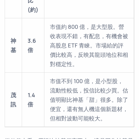
比
(約)
市值約 800 億，是大型股。營
收表現不錯，有配息，有機會被
神
3.6
高股息 ETF 青睞。市場給的評
基
倍
價比較高，反映其龍頭地位和相
對穩定性。
市值不到 100 億，是小型股，
流動性較低，投信比較少買。估
茂
1.4
值明顯比神基「甜」很多。除了
訊
倍
便宜，還有無人機這個新題材，
但相對波動可能較大。