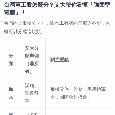
台灣軍工股怎麼分？艾大帶你看懂「強固型
電腦」！
台灣的上市櫃公司裡，跟軍工有關的其實還不少，大
概可以分成這幾類：
艾大分
分
類舉例
關注重點
類
（非所
有）
漢翔、
航
飛機零件、維修、民用轉軍
豐達科
太
用，國際合作機會。
等
國
（多數