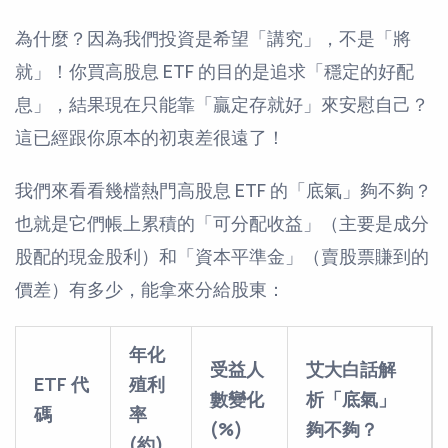
為什麼？因為我們投資是希望「講究」，不是「將
就」！你買高股息 ETF 的目的是追求「穩定的好配
息」，結果現在只能靠「贏定存就好」來安慰自己？
這已經跟你原本的初衷差很遠了！
我們來看看幾檔熱門高股息 ETF 的「底氣」夠不夠？
也就是它們帳上累積的「可分配收益」（主要是成分
股配的現金股利）和「資本平準金」（賣股票賺到的
價差）有多少，能拿來分給股東：
年化
受益人
艾大白話解
ETF 代
殖利
數變化
析「底氣」
碼
率
(%)
夠不夠？
(約)