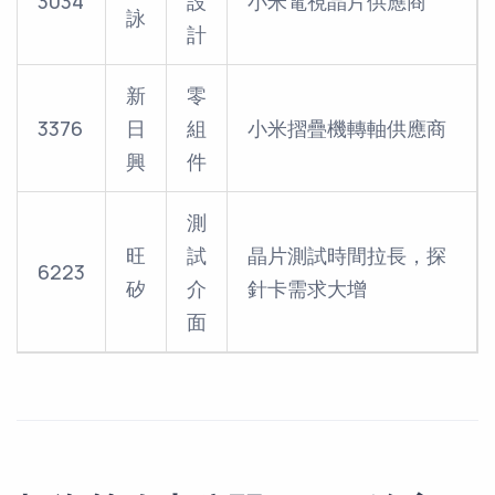
3034
設
小米電視晶片供應商
詠
計
新
零
3376
日
組
小米摺疊機轉軸供應商
興
件
測
旺
試
晶片測試時間拉長，探
6223
矽
介
針卡需求大增
面