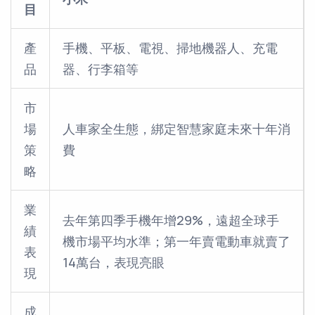
目
產
手機、平板、電視、掃地機器人、充電
品
器、行李箱等
市
場
人車家全生態，綁定智慧家庭未來十年消
策
費
略
業
去年第四季手機年增29%，遠超全球手
績
機市場平均水準；第一年賣電動車就賣了
表
14萬台，表現亮眼
現
成