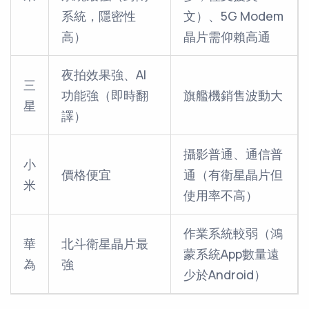
系統，隱密性
文）、5G Modem
高）
晶片需仰賴高通
夜拍效果強、AI
三
功能強（即時翻
旗艦機銷售波動大
星
譯）
攝影普通、通信普
小
價格便宜
通（有衛星晶片但
米
使用率不高）
作業系統較弱（鴻
華
北斗衛星晶片最
蒙系統App數量遠
為
強
少於Android）