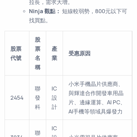
拉長，需求大增。
Ninja 觀點：
短線較弱勢，800元以下可
找買點。
股
股票
票
產
受惠原因
代號
名
業
稱
小米手機晶片供應商、
聯
IC
與輝達合作開發車用晶
2454
發
設
片、邊緣運算、AI PC、
科
計
AI手機等領域具爆發力
IC
聯