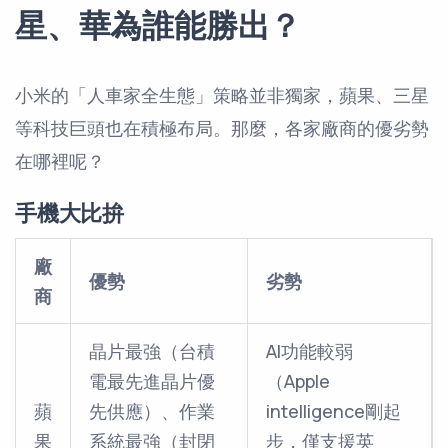
星、華為誰能勝出？
小米的「人車家全生態」策略並非獨家，蘋果、三星
等科技巨頭也在積極布局。那麼，各家廠商的優劣勢
在哪裡呢？
手機大比拚
廠
優勢
劣勢
商
晶片最強（台積
AI功能較弱
電最先進晶片優
（Apple
蘋
先供應）、作業
intelligence剛起
果
系統最強（封閉
步，僅支援英