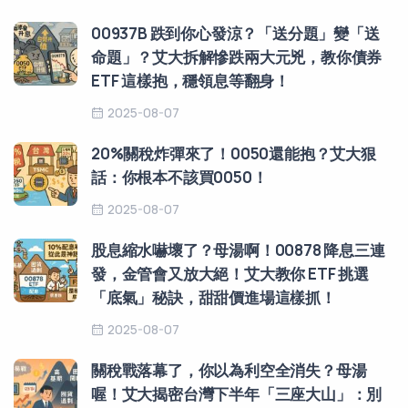
00937B 跌到你心發涼？「送分題」變「送
命題」？艾大拆解慘跌兩大元兇，教你債券
ETF 這樣抱，穩領息等翻身！
2025-08-07
20%關稅炸彈來了！0050還能抱？艾大狠
話：你根本不該買0050！
2025-08-07
股息縮水嚇壞了？母湯啊！00878 降息三連
發，金管會又放大絕！艾大教你 ETF 挑選
「底氣」秘訣，甜甜價進場這樣抓！
2025-08-07
關稅戰落幕了，你以為利空全消失？母湯
喔！艾大揭密台灣下半年「三座大山」：別