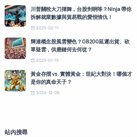
川普關稅大刀揮舞，台股剉咧等？Ninja 帶你
拆解就業數據與貿易戰的愛恨情仇！
2025-02-11
輝達概念股風雲變色？GB200延遲出貨、砍
單疑雲，供應鏈何去何從？
2025-01-15
黃金存摺 vs. 實體黃金：世紀大對決！哪個才
是你的真命天子？
2024-12-06
站內搜尋