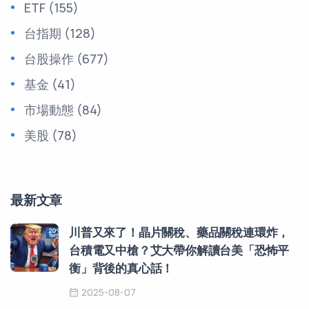
ETF
(155)
台指期
(128)
台股操作
(677)
基金
(41)
市場動態
(84)
美股
(78)
最新文章
川普又來了！晶片關稅、藥品關稅連環炸，
台積電又中槍？艾大帶你解讀台美「恐怖平
衡」背後的真心話！
2025-08-07