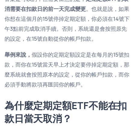
消需要在扣款日的前一天完成變更
。也就是說，如果
你想在這個月的15號停掉定期定額，你必須在14號下
午3點前完成取消手續。否則，系統還是會按照原先
的設定，在15號自動從你的帳戶扣款。
舉例來說，
假設你的定期定額設定是在每月的15號扣
款，而你在15號當天早上才決定要停掉定期定額，那
麼系統就會按照原本的設定，從你的帳戶扣款，而你
必須手動將款項再匯回你的帳戶。
為什麼定期定額ETF不能在扣
款日當天取消？