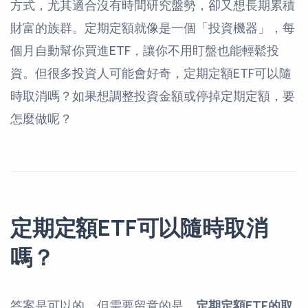
方式，尤其適合沒有時間研究盤勢，卻又想長期累積
財富的族群。定期定額就像是一個「投資機器」，每
個月自動幫你買進ETF，讓你不用盯盤也能輕鬆投
資。但很多投資人可能會好奇，定期定額ETF可以隨
時取消嗎？如果想調整投資金額或停掉定期定額，要
怎麼做呢？
定期定額ETF可以隨時取消
嗎？
答案是可以的，但需要留意的是，
定期定額ETF的取