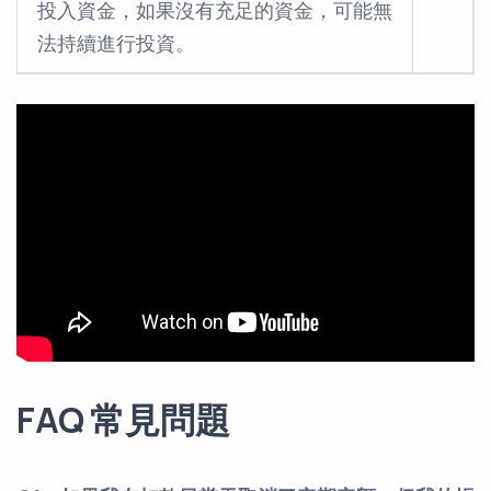
投入資金，如果沒有充足的資金，可能無
法持續進行投資。
FAQ 常見問題