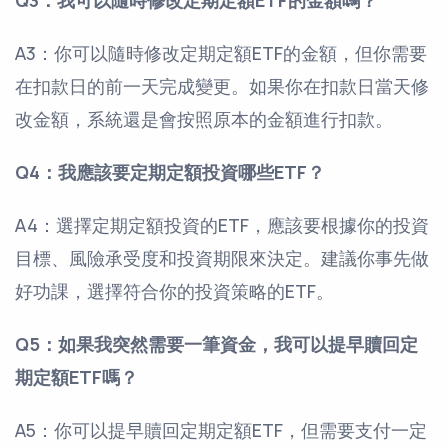
Q3：我可以隨時修改定期定額ETF的金額嗎？
A3：你可以隨時修改定期定額ETF的金額，但你需要
在扣款日的前一天完成變更。如果你在扣款日當天修
改金額，系統還是會按照原本的金額進行扣款。
Q4：我應該要定期定額投資哪些ETF？
A4：選擇定期定額投資的ETF，應該要根據你的投資
目標、風險承受度和投資期限來決定。建議你事先做
好功課，選擇符合你的投資策略的ETF。
Q5：如果我突然需要一筆資金，我可以提早贖回定
期定額ETF嗎？
A5：你可以提早贖回定期定額ETF，但需要支付一定