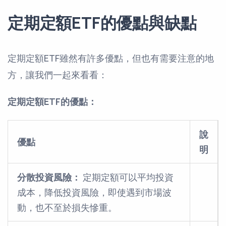
定期定額ETF的優點與缺點
定期定額ETF雖然有許多優點，但也有需要注意的地
方，讓我們一起來看看：
定期定額ETF的優點：
說
優點
明
分散投資風險：
定期定額可以平均投資
成本，降低投資風險，即使遇到市場波
動，也不至於損失慘重。