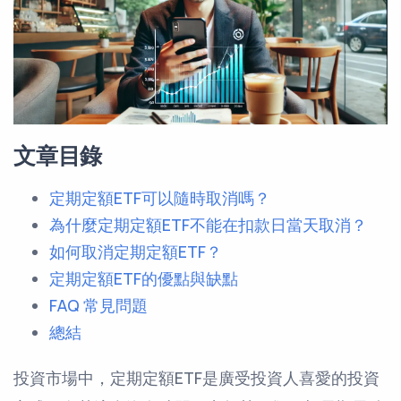
文章目錄
定期定額ETF可以隨時取消嗎？
為什麼定期定額ETF不能在扣款日當天取消？
如何取消定期定額ETF？
定期定額ETF的優點與缺點
FAQ 常見問題
總結
投資市場中，定期定額ETF是廣受投資人喜愛的投資