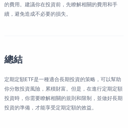
的費用。建議你在投資前，先瞭解相關的費用和手
續，避免造成不必要的損失。
總結
定期定額ETF是一種適合長期投資的策略，可以幫助
你分散投資風險，累積財富。但是，在進行定期定額
投資時，你需要瞭解相關的規則和限制，並做好長期
投資的準備，才能享受定期定額的效益。