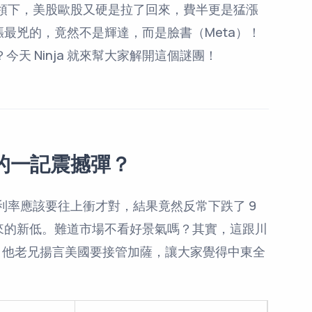
的帶領下，美股歐股又硬是拉了回來，費半更是猛漲
漲最兇的，竟然不是輝達，而是臉書（Meta）！
今天 Ninja 就來幫大家解開這個謎團！
的一記震撼彈？
利率應該要往上衝才對，結果竟然反常下跌了 9
 月以來的新低。難道市場不看好景氣嗎？其實，這跟川
彈有關。他老兄揚言美國要接管加薩，讓大家覺得中東全