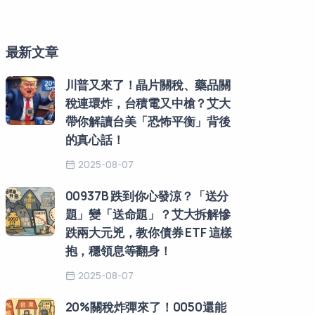
最新文章
川普又來了！晶片關稅、藥品關
稅連環炸，台積電又中槍？艾大
帶你解讀台美「恐怖平衡」背後
的真心話！
2025-08-07
00937B 跌到你心發涼？「送分
題」變「送命題」？艾大拆解慘
跌兩大元兇，教你債券 ETF 這樣
抱，穩領息等翻身！
2025-08-07
20%關稅炸彈來了！0050還能