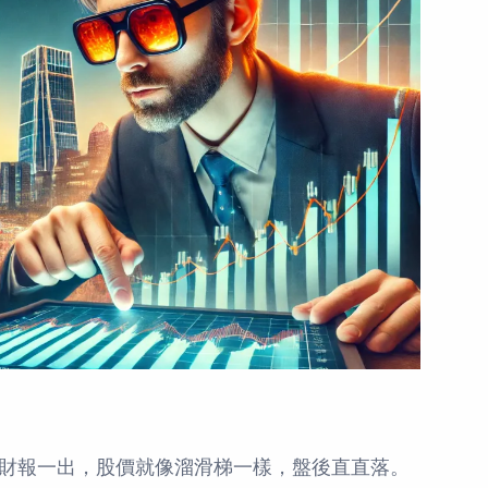
MD）財報一出，股價就像溜滑梯一樣，盤後直直落。