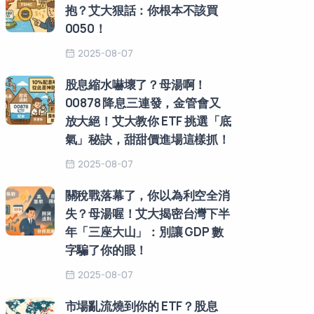
抱？艾大狠話：你根本不該買
0050！
2025-08-07
股息縮水嚇壞了？母湯啊！
00878 降息三連發，金管會又
放大絕！艾大教你 ETF 挑選「底
氣」秘訣，甜甜價進場這樣抓！
2025-08-07
關稅戰落幕了，你以為利空全消
失？母湯喔！艾大揭密台灣下半
年「三座大山」：別讓 GDP 數
字騙了你的眼！
2025-08-07
市場亂流燒到你的 ETF？股息