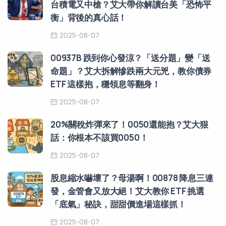
台積電又中槍？艾大帶你解讀台美「恐怖平
衡」背後的真心話！
2025-08-07
00937B 跌到你心發涼？「送分題」變「送
命題」？艾大拆解慘跌兩大元兇，教你債券
ETF 這樣抱，穩領息等翻身！
2025-08-07
20%關稅炸彈來了！0050還能抱？艾大狠
話：你根本不該買0050！
2025-08-07
股息縮水嚇壞了？母湯啊！00878 降息三連
發，金管會又放大絕！艾大教你 ETF 挑選
「底氣」秘訣，甜甜價進場這樣抓！
2025-08-07