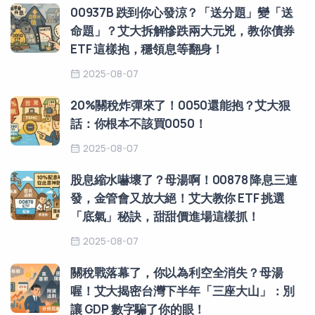
00937B 跌到你心發涼？「送分題」變「送
命題」？艾大拆解慘跌兩大元兇，教你債券
ETF 這樣抱，穩領息等翻身！
2025-08-07
20%關稅炸彈來了！0050還能抱？艾大狠
話：你根本不該買0050！
2025-08-07
股息縮水嚇壞了？母湯啊！00878 降息三連
發，金管會又放大絕！艾大教你 ETF 挑選
「底氣」秘訣，甜甜價進場這樣抓！
2025-08-07
關稅戰落幕了，你以為利空全消失？母湯
喔！艾大揭密台灣下半年「三座大山」：別
讓 GDP 數字騙了你的眼！