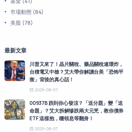
基金
(41)
市場動態
(84)
美股
(78)
最新文章
川普又來了！晶片關稅、藥品關稅連環炸，
台積電又中槍？艾大帶你解讀台美「恐怖平
衡」背後的真心話！
2025-08-07
00937B 跌到你心發涼？「送分題」變「送
命題」？艾大拆解慘跌兩大元兇，教你債券
ETF 這樣抱，穩領息等翻身！
2025-08-07