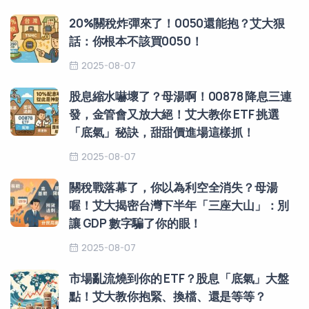
20%關稅炸彈來了！0050還能抱？艾大狠
話：你根本不該買0050！
2025-08-07
股息縮水嚇壞了？母湯啊！00878 降息三連
發，金管會又放大絕！艾大教你 ETF 挑選
「底氣」秘訣，甜甜價進場這樣抓！
2025-08-07
關稅戰落幕了，你以為利空全消失？母湯
喔！艾大揭密台灣下半年「三座大山」：別
讓 GDP 數字騙了你的眼！
2025-08-07
市場亂流燒到你的 ETF？股息「底氣」大盤
點！艾大教你抱緊、換檔、還是等等？