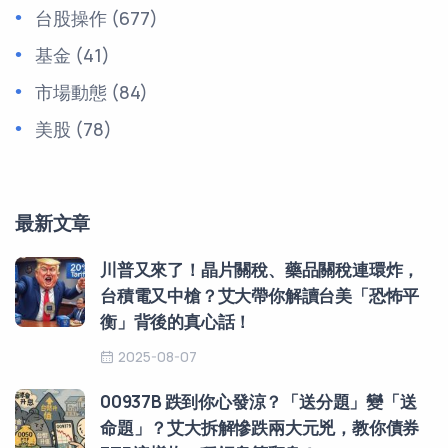
台股操作
(677)
基金
(41)
市場動態
(84)
美股
(78)
最新文章
川普又來了！晶片關稅、藥品關稅連環炸，
台積電又中槍？艾大帶你解讀台美「恐怖平
衡」背後的真心話！
2025-08-07
00937B 跌到你心發涼？「送分題」變「送
命題」？艾大拆解慘跌兩大元兇，教你債券