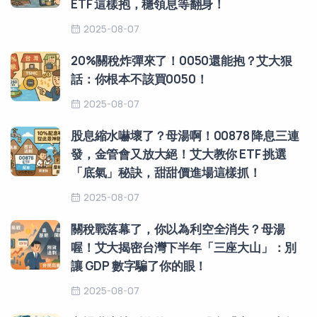
ETF 這樣抱，穩領息等翻身！
2025-08-07
20%關稅炸彈來了！0050還能抱？艾大狠
話：你根本不該買0050！
2025-08-07
股息縮水嚇壞了？母湯啊！00878 降息三連
發，金管會又放大絕！艾大教你 ETF 挑選
「底氣」秘訣，甜甜價進場這樣抓！
2025-08-07
關稅戰落幕了，你以為利空全消失？母湯
喔！艾大揭密台灣下半年「三座大山」：別
讓 GDP 數字騙了你的眼！
2025-08-07